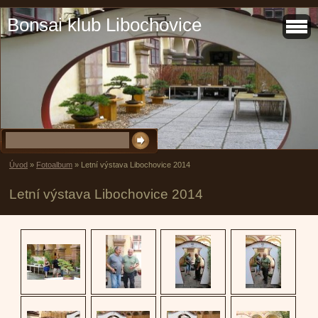
Bonsai klub Libochovice
Úvod
»
Fotoalbum
»
Letní výstava Libochovice 2014
Letní výstava Libochovice 2014