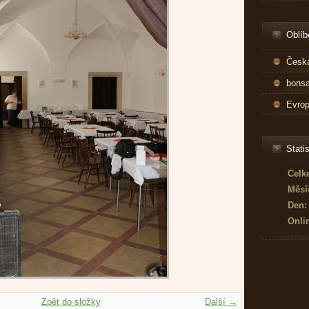
Oblíb
Česká
bonsa
Evrop
Statis
Celk
Měsí
Den:
Onli
Zpět do složky
Další →