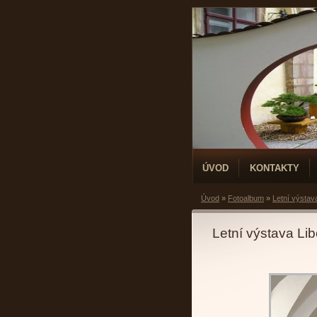
ÚVOD
KONTAKTY
Úvod
»
Fotoalbum
»
Letní výstav
Letní výstava Li