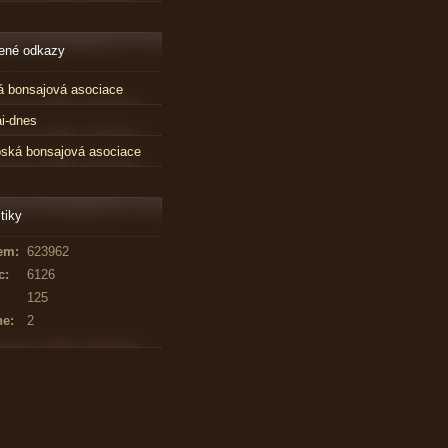
ené odkazy
 bonsajová asociace
i-dnes
ská bonsajová asociace
tiky
em:
623962
c:
6126
125
ne:
2