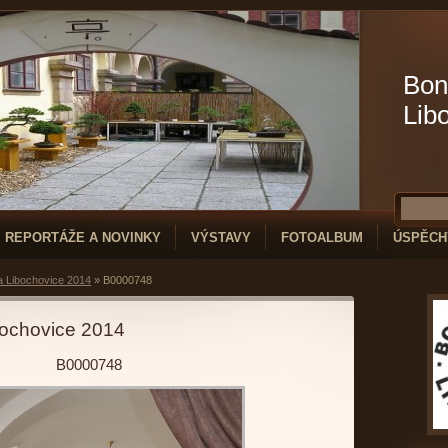
Bon
Lib
REPORTÁŽE A NOVINKY
VÝSTAVY
FOTOALBUM
ÚSPĚCH
a Libochovice 2014
»
B0000748
bochovice 2014
B0000748