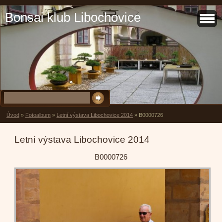
Bonsai klub Libochovice
Úvod
»
Fotoalbum
»
Letní výstava Libochovice 2014
»
B0000726
Letní výstava Libochovice 2014
B0000726