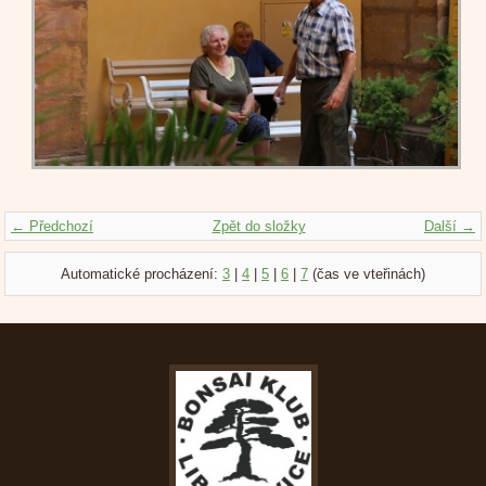
← Předchozí
Zpět do složky
Další →
Automatické procházení:
3
|
4
|
5
|
6
|
7
(čas ve vteřinách)