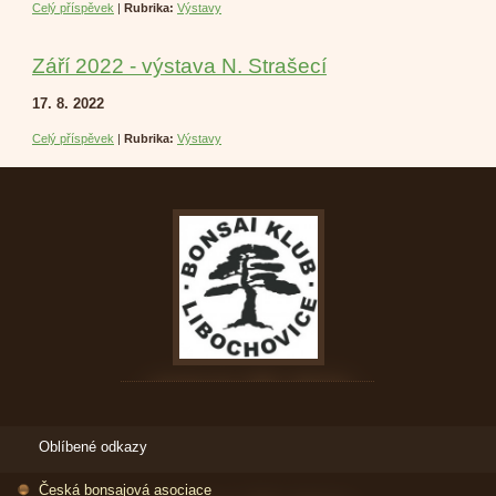
Celý příspěvek
|
Rubrika:
Výstavy
Září 2022 - výstava N. Strašecí
17. 8. 2022
Celý příspěvek
|
Rubrika:
Výstavy
Oblíbené odkazy
Česká bonsajová asociace