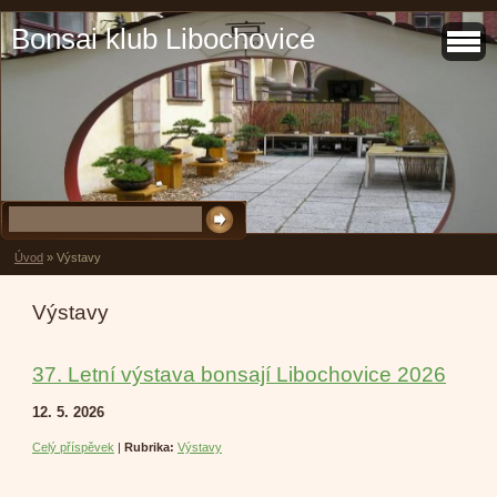
Bonsai klub Libochovice
Úvod
»
Výstavy
Výstavy
37. Letní výstava bonsají Libochovice 2026
12. 5. 2026
Celý příspěvek
|
Rubrika:
Výstavy