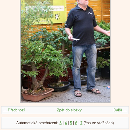
← Předchozí
Zpět do složky
Další →
Automatické procházení:
3
|
4
|
5
|
6
|
7
(čas ve vteřinách)