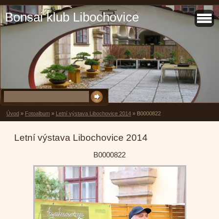
Bonsai klub Libochovice
Úvod
»
Fotoalbum
»
Letní výstava Libochovice 2014
»
B0000822
Letní výstava Libochovice 2014
B0000822