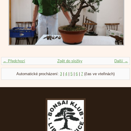
← Předchozí
Zpět do složky
Další →
Automatické procházení:
3
|
4
|
5
|
6
|
7
(čas ve vteřinách)