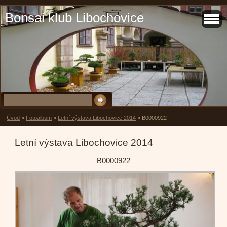
Bonsai klub Libochovice
Úvod
»
Fotoalbum
»
Letní výstava Libochovice 2014
»
B0000922
Letní výstava Libochovice 2014
B0000922