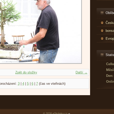
Oblíb
Česká
bonsa
Evrop
Statis
Celk
Měsí
Zpět do složky
Další →
Den:
Onli
procházení:
3
|
4
|
5
|
6
|
7
(čas ve vteřinách)
© 2026 eStránky.cz