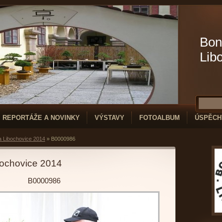
Bon
Lib
REPORTÁŽE A NOVINKY
VÝSTAVY
FOTOALBUM
ÚSPĚCH
a Libochovice 2014
»
B0000986
bochovice 2014
B0000986