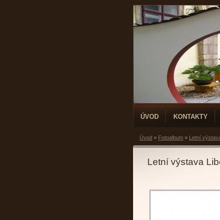
ÚVOD
KONTAKTY
Úvod
»
Fotoalbum
»
Letní výstav
Letní výstava Li