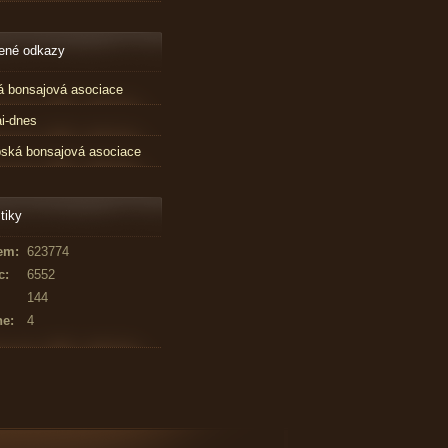
ené odkazy
 bonsajová asociace
i-dnes
ská bonsajová asociace
tiky
em:
623774
c:
6552
144
ne:
4