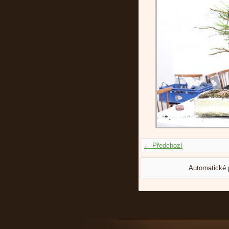
← Předchozí
Automatické 