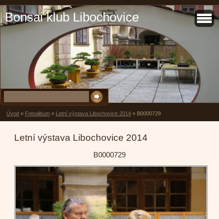
Bonsai klub Libochovice
Úvod
»
Fotoalbum
»
Letní výstava Libochovice 2014
»
B0000729
Letní výstava Libochovice 2014
B0000729