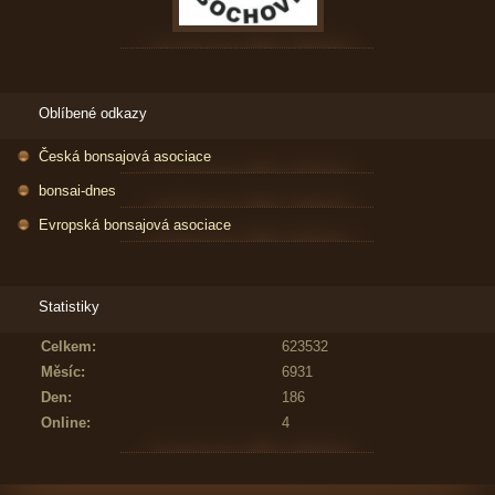
Oblíbené odkazy
Česká bonsajová asociace
bonsai-dnes
Evropská bonsajová asociace
Statistiky
Celkem:
623532
Měsíc:
6931
Den:
186
Online:
4