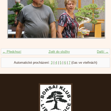
← Předchozí
Zpět do složky
Další →
Automatické procházení:
3
|
4
|
5
|
6
|
7
(čas ve vteřinách)