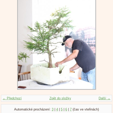
← Předchozí
Zpět do složky
Další →
Automatické procházení:
3
|
4
|
5
|
6
|
7
(čas ve vteřinách)