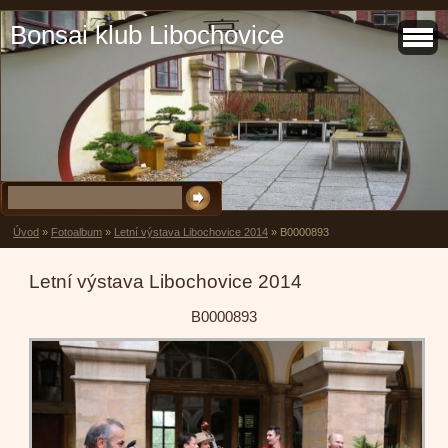
Bonsai klub Libochovice
Úvod
»
Fotoalbum
»
Letní výstava Libochovice 2014
»
B0000893
Letní výstava Libochovice 2014
B0000893