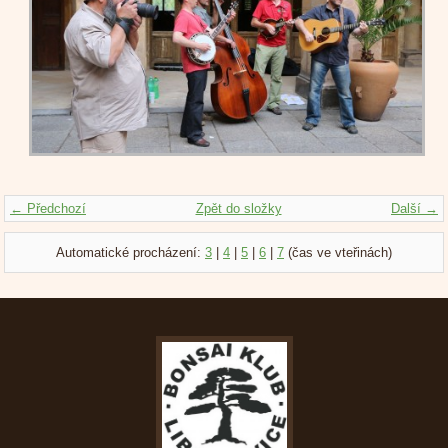
← Předchozí
Zpět do složky
Další →
Automatické procházení:
3
|
4
|
5
|
6
|
7
(čas ve vteřinách)