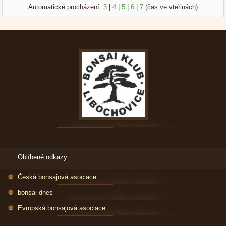
Automatické procházení:
3
|
4
|
5
|
6
|
7
(čas ve vteřinách)
Oblíbené odkazy
Česká bonsajová asociace
bonsai-dnes
Evropská bonsajová asociace