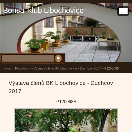
Bonsai klub Libochovice
Úvod
»
Fotoalbum
»
Výstava členů BK Libochovice - Duchcov 2017
»
P1200639
Výstava členů BK Libochovice - Duchcov
2017
P1200639