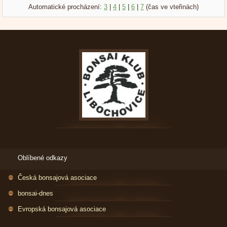
Automatické procházení:
3
|
4
|
5
|
6
|
7
(čas ve vteřinách)
Oblíbené odkazy
Česká bonsajová asociace
bonsai-dnes
Evropská bonsajová asociace