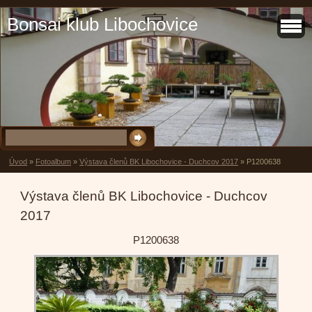
Bonsai klub Libochovice
Úvod
»
Fotoalbum
»
Výstava členů BK Libochovice - Duchcov 2017
»
P1200638
Výstava členů BK Libochovice - Duchcov
2017
P1200638