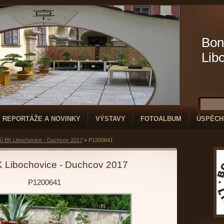
Bon
Lib
REPORTÁŽE A NOVINKY
VÝSTAVY
FOTOALBUM
ÚSPĚCH
nů BK Libochovice - Duchcov 2017
»
P1200641
K Libochovice - Duchcov 2017
P1200641