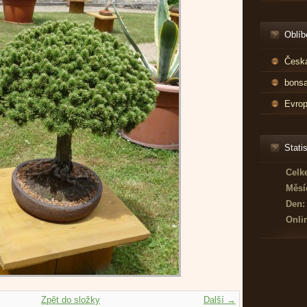
Oblíb
Česká
bonsa
Evrop
Statis
Celk
Měsí
Den:
Onli
Zpět do složky
Další →