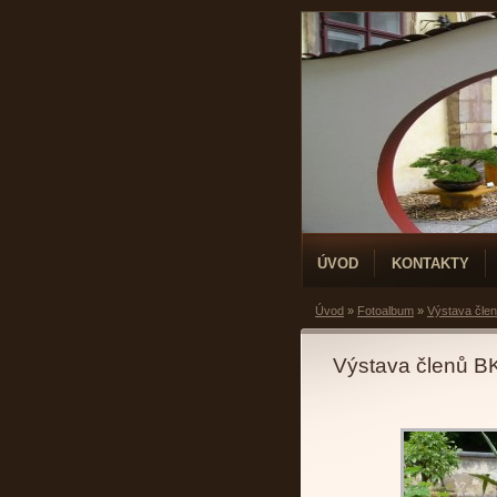
ÚVOD
KONTAKTY
Úvod
»
Fotoalbum
»
Výstava čle
Výstava členů B