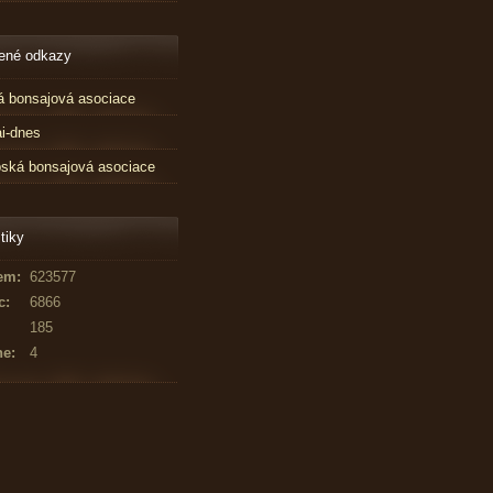
ené odkazy
 bonsajová asociace
i-dnes
ská bonsajová asociace
tiky
em:
623577
c:
6866
185
ne:
4