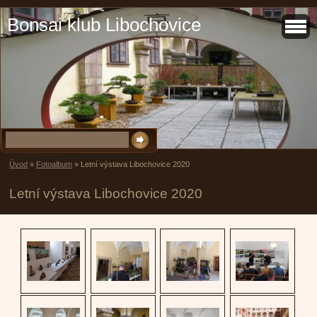
Bonsai klub Libochovice
Úvod
»
Fotoalbum
»
Letní výstava Libochovice 2020
Letní výstava Libochovice 2020