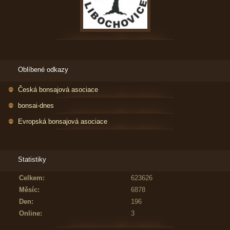
Oblíbené odkazy
Česká bonsajová asociace
bonsai-dnes
Evropská bonsajová asociace
Statistiky
Celkem:
623626
Měsíc:
6878
Den:
196
Online:
3