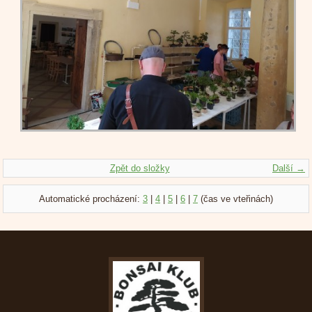
Zpět do složky
Další →
Automatické procházení:
3
|
4
|
5
|
6
|
7
(čas ve vteřinách)