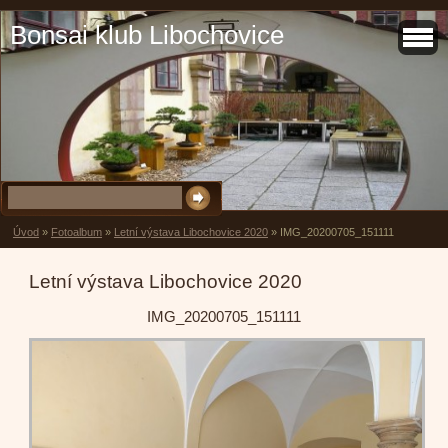
Bonsai klub Libochovice
Úvod
»
Fotoalbum
»
Letní výstava Libochovice 2020
»
IMG_20200705_151111
Letní výstava Libochovice 2020
IMG_20200705_151111