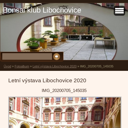
Bonsai klub Libochovice
Úvod
»
Fotoalbum
»
Letní výstava Libochovice 2020
»
IMG_20200705_145035
Letní výstava Libochovice 2020
IMG_20200705_145035