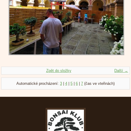
Zpět do složky
Další →
Automatické procházení:
3
|
4
|
5
|
6
|
7
(čas ve vteřinách)