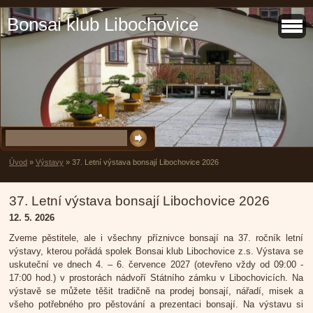
Bonsai klub Libochovice
Úvod
»
Výstavy
»
37. Letní výstava bonsají Libochovice 2026
37. Letní výstava bonsají Libochovice 2026
12. 5. 2026
Zveme pěstitele, ale i všechny příznivce bonsají na 37. ročník letní
výstavy, kterou pořádá spolek Bonsai klub Libochovice z.s. Výstava se
uskuteční ve dnech 4. – 6. července 2027 (otevřeno vždy od 09:00 -
17:00 hod.) v prostorách nádvoří Státního zámku v Libochovicích. Na
výstavě se můžete těšit tradičně na prodej bonsají, nářadí, misek a
všeho potřebného pro pěstování a prezentaci bonsají. Na výstavu si