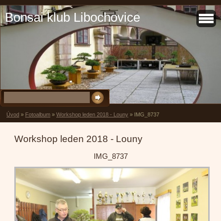
Bonsai klub Libochovice
Úvod
»
Fotoalbum
»
Workshop leden 2018 - Louny
»
IMG_8737
Workshop leden 2018 - Louny
IMG_8737