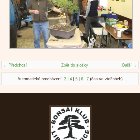
← Předchozí
Zpět do složky
Další →
Automatické procházení:
3
|
4
|
5
|
6
|
7
(čas ve vteřinách)