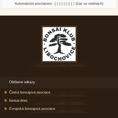
Automatické procházení:
3
|
4
|
5
|
6
|
7
(čas ve vteřinách)
Oblíbené odkazy
Česká bonsajová asociace
bonsai-dnes
Evropská bonsajová asociace