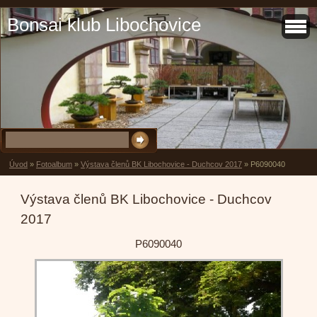
Bonsai klub Libochovice
Úvod
»
Fotoalbum
»
Výstava členů BK Libochovice - Duchcov 2017
»
P6090040
Výstava členů BK Libochovice - Duchcov
2017
P6090040