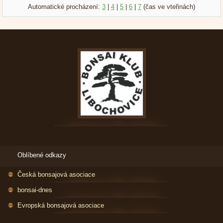
Automatické procházení:
3
|
4
|
5
|
6
|
7
(čas ve vteřinách)
Oblíbené odkazy
Česká bonsajová asociace
bonsai-dnes
Evropská bonsajová asociace