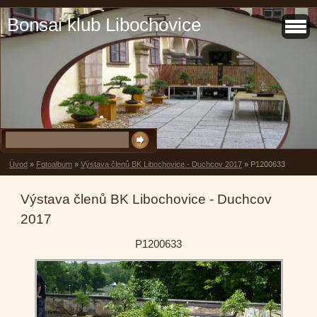
Bonsai klub Libochovice
Úvod
»
Fotoalbum
»
Výstava členů BK Libochovice - Duchcov 2017
»
P1200633
Výstava členů BK Libochovice - Duchcov
2017
P1200633