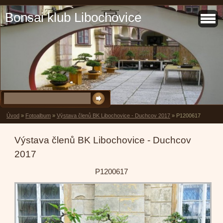
Bonsai klub Libochovice
Úvod
»
Fotoalbum
»
Výstava členů BK Libochovice - Duchcov 2017
»
P1200617
Výstava členů BK Libochovice - Duchcov
2017
P1200617