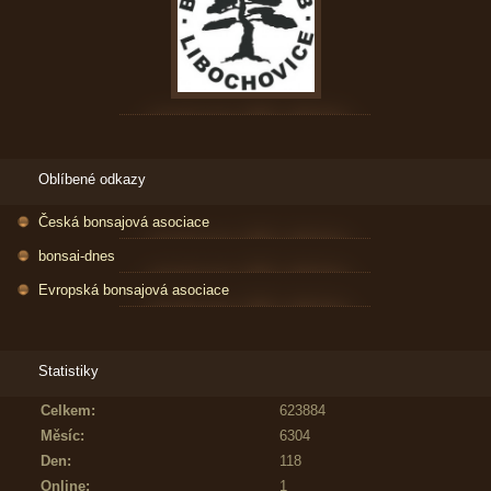
Oblíbené odkazy
Česká bonsajová asociace
bonsai-dnes
Evropská bonsajová asociace
Statistiky
Celkem:
623884
Měsíc:
6304
Den:
118
Online:
1