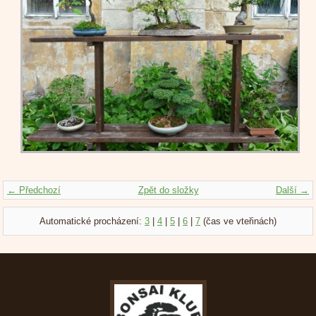
← Předchozí
Zpět do složky
Další →
Automatické procházení:
3
|
4
|
5
|
6
|
7
(čas ve vteřinách)