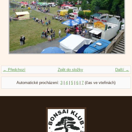
← Předchozí
Zpět do složky
Další →
Automatické procházení:
3
|
4
|
5
|
6
|
7
(čas ve vteřinách)