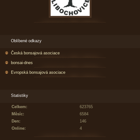
Oblíbené odkazy
Česká bonsajová asociace
bonsai-dnes
Evropská bonsajová asociace
Statistiky
Celkem:
623765
Měsíc:
6584
Den:
146
Online:
4