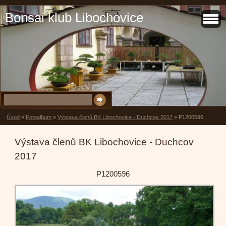
Bonsai klub Libochovice
Úvod
»
Fotoalbum
»
Výstava členů BK Libochovice - Duchcov 2017
»
P1200596
Výstava členů BK Libochovice - Duchcov
2017
P1200596