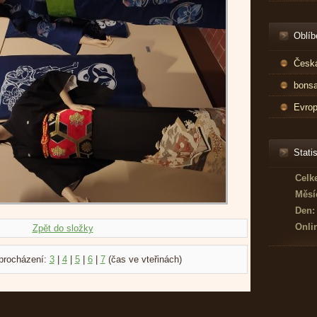
Oblíb
Česká
bonsa
Evrop
Statis
Celk
Měsí
Den:
Onli
Zpět do složky
procházení:
3
|
4
|
5
|
6
|
7
(čas ve vteřinách)