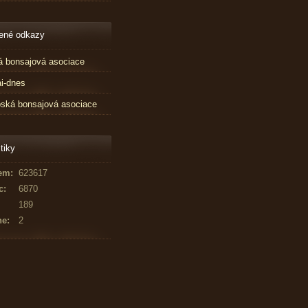
ené odkazy
 bonsajová asociace
i-dnes
ská bonsajová asociace
tiky
em:
623617
c:
6870
189
ne:
2