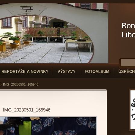
Bon
Lib
REPORTÁŽE A NOVINKY
VÝSTAVY
FOTOALBUM
ÚSPĚCH
»
IMG_20230501_165946
IMG_20230501_165946