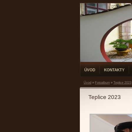
ÚVOD
KONTAKTY
Úvod
»
Fotoalbum
»
Teplice 2023
Teplice 2023