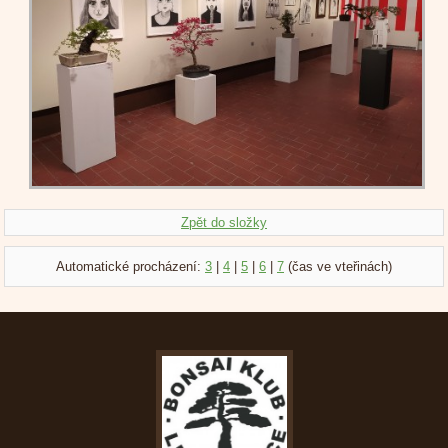
Zpět do složky
Automatické procházení:
3
|
4
|
5
|
6
|
7
(čas ve vteřinách)