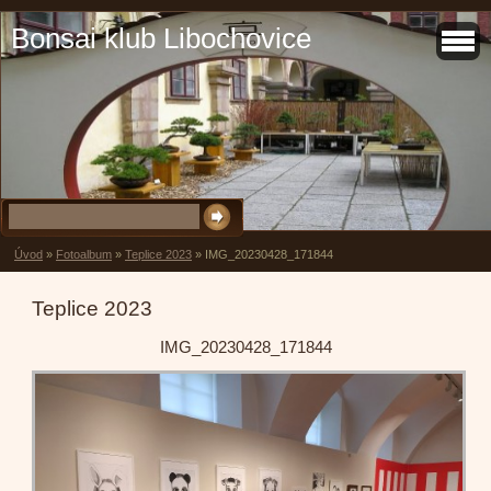
Bonsai klub Libochovice
Úvod
»
Fotoalbum
»
Teplice 2023
»
IMG_20230428_171844
Teplice 2023
IMG_20230428_171844