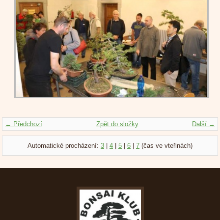
← Předchozí
Zpět do složky
Další →
Automatické procházení:
3
|
4
|
5
|
6
|
7
(čas ve vteřinách)