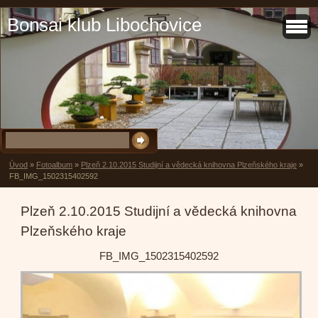
Bonsai klub Libochovice
Úvod
»
Fotoalbum
»
Plzeň 2.10.2015 Studijní a vědecká knihovna Plzeňského kraje
»
FB_IMG_1502315402592
Plzeň 2.10.2015 Studijní a vědecká knihovna
Plzeňského kraje
FB_IMG_1502315402592