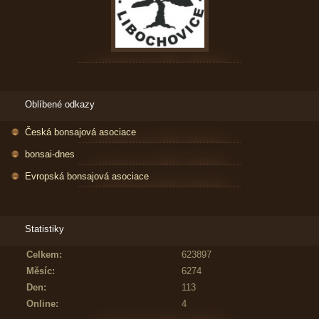
Oblíbené odkazy
Česká bonsajová asociace
bonsai-dnes
Evropská bonsajová asociace
Statistiky
Celkem:
623897
Měsíc:
6274
Den:
113
Online:
4