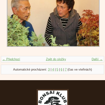
← Předchozí
Zpět do složky
Další →
Automatické procházení:
3
|
4
|
5
|
6
|
7
(čas ve vteřinách)