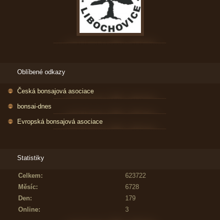
Oblíbené odkazy
Česká bonsajová asociace
bonsai-dnes
Evropská bonsajová asociace
Statistiky
Celkem:
623722
Měsíc:
6728
Den:
179
Online:
3