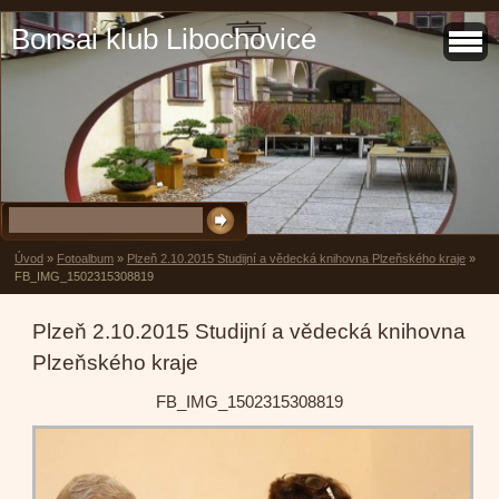
Bonsai klub Libochovice
Úvod
»
Fotoalbum
»
Plzeň 2.10.2015 Studijní a vědecká knihovna Plzeňského kraje
»
FB_IMG_1502315308819
Plzeň 2.10.2015 Studijní a vědecká knihovna
Plzeňského kraje
FB_IMG_1502315308819