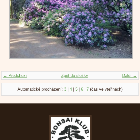
← Předchozí
Zpět do složky
Další →
Automatické procházení:
3
|
4
|
5
|
6
|
7
(čas ve vteřinách)