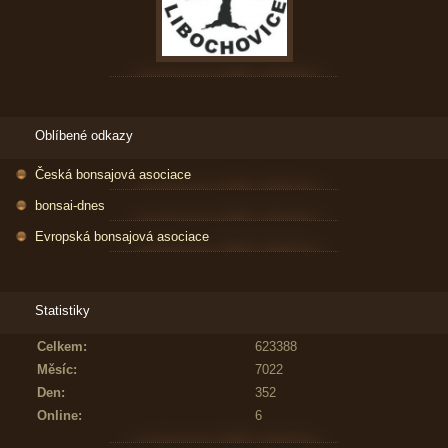
Oblíbené odkazy
Česká bonsajová asociace
bonsai-dnes
Evropská bonsajová asociace
Statistiky
Celkem:
623388
Měsíc:
7022
Den:
352
Online:
6