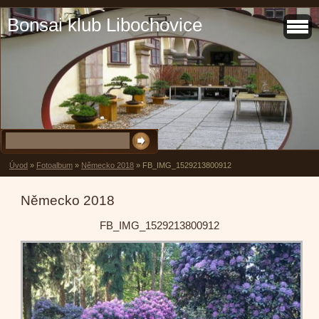
Bonsai klub Libochovice
Úvod
»
Fotoalbum
»
Německo 2018
»
FB_IMG_1529213800912
Německo 2018
FB_IMG_1529213800912