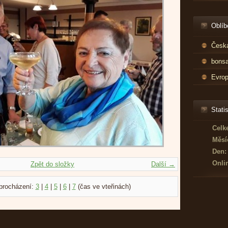
Oblíb
Česká
bonsa
Evrop
Statis
Celk
Měsí
Den:
Onli
Zpět do složky
Další →
procházení:
3
|
4
|
5
|
6
|
7
(čas ve vteřinách)