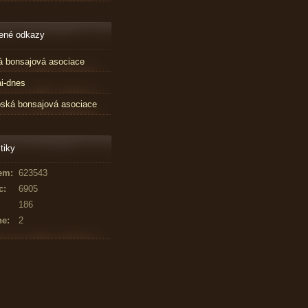
ené odkazy
 bonsajová asociace
i-dnes
ská bonsajová asociace
tiky
em:
623543
c:
6905
186
ne:
2