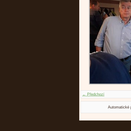
← Předchozí
Automatické 