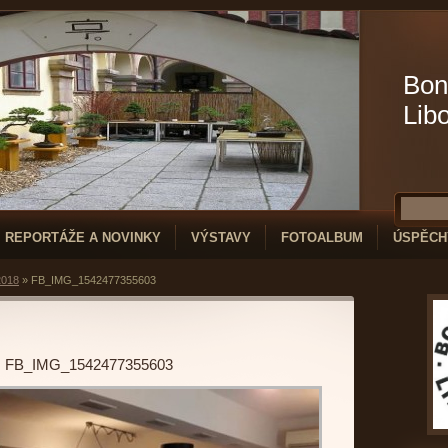
Bon
Lib
REPORTÁŽE A NOVINKY
VÝSTAVY
FOTOALBUM
ÚSPĚCH
2018
»
FB_IMG_1542477355603
FB_IMG_1542477355603