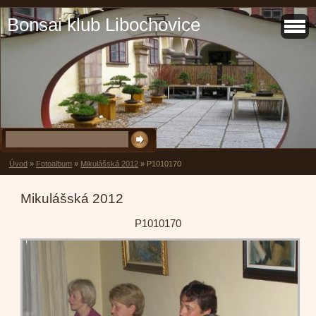
Bonsai klub Libochovice
Úvod
»
Fotoalbum
»
Mikulášská 2012
»
P1010170
Mikulášská 2012
P1010170