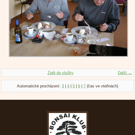
Zpět do složky
Další →
Automatické procházení:
3
|
4
|
5
|
6
|
7
(čas ve vteřinách)