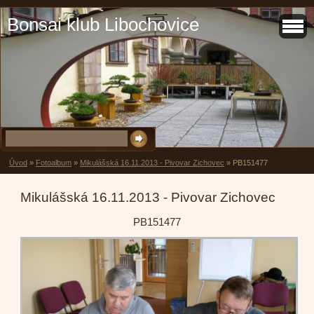
Bonsai klub Libochovice
Úvod
»
Fotoalbum
»
Mikulášská 16.11.2013 - Pivovar Zichovec
»
PB151477
Mikulášská 16.11.2013 - Pivovar Zichovec
PB151477