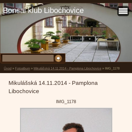
Bonsai klub Libochovice
Úvod
»
Fotoalbum
»
Mikulášská 14.11.2014 - Pamplona Libochovice
»
IMG_1178
Mikulášská 14.11.2014 - Pamplona
Libochovice
IMG_1178