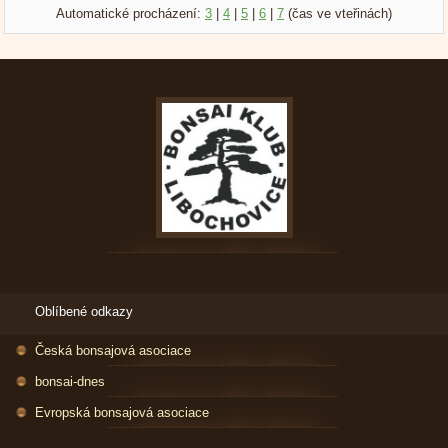
Automatické procházení:
3
|
4
|
5
|
6
|
7
(čas ve vteřinách)
Oblíbené odkazy
Česká bonsajová asociace
bonsai-dnes
Evropská bonsajová asociace