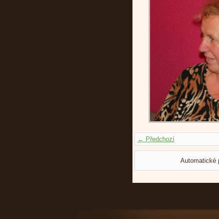
← Předchozí
Automatické 