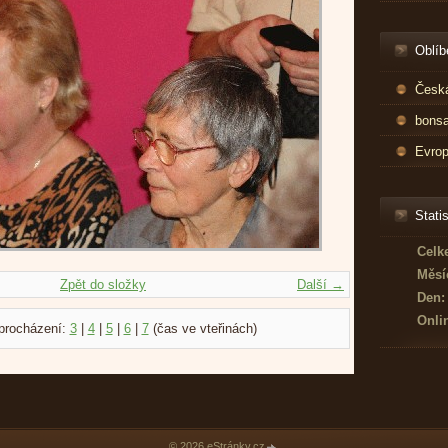
Oblíb
Česká
bonsa
Evrop
Statis
Celk
Měsí
Zpět do složky
Další →
Den:
Onli
procházení:
3
|
4
|
5
|
6
|
7
(čas ve vteřinách)
© 2026 eStránky.cz