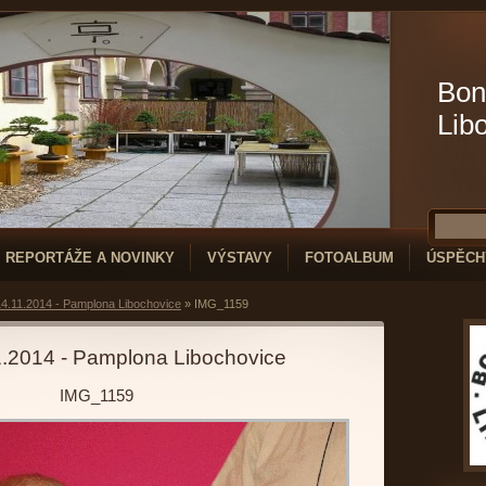
Bon
Lib
REPORTÁŽE A NOVINKY
VÝSTAVY
FOTOALBUM
ÚSPĚCH
4.11.2014 - Pamplona Libochovice
»
IMG_1159
1.2014 - Pamplona Libochovice
IMG_1159