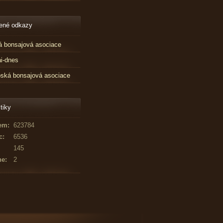
ené odkazy
 bonsajová asociace
i-dnes
ská bonsajová asociace
tiky
em:
623784
c:
6536
145
ne:
2