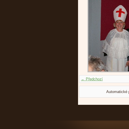
← Předchozí
Automatické 