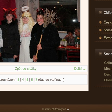
Oblíb
Česká
bonsa
Evrop
Statis
Celk
Zpět do složky
Další →
Měsí
Den:
procházení:
3
|
4
|
5
|
6
|
7
(čas ve vteřinách)
Onli
© 2026 eStránky.cz