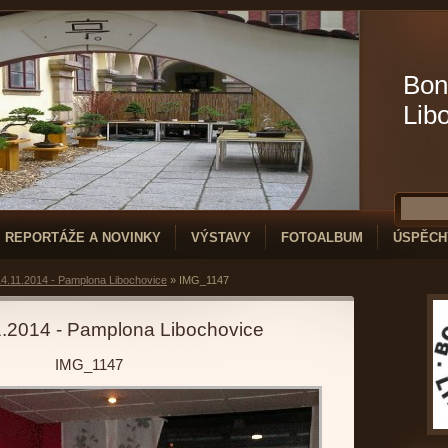
Bon
Lib
REPORTÁŽE A NOVINKY
VÝSTAVY
FOTOALBUM
ÚSPĚCH
4.11.2014 - Pamplona Libochovice
»
IMG_1147
1.2014 - Pamplona Libochovice
IMG_1147