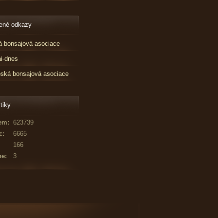
ené odkazy
 bonsajová asociace
i-dnes
ská bonsajová asociace
tiky
em:
623739
c:
6665
166
ne:
3