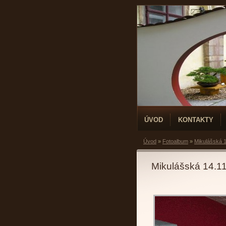
ÚVOD
KONTAKTY
Úvod
»
Fotoalbum
»
Mikulášská 1
Mikulášská 14.1