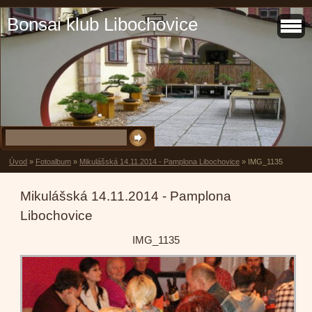
Bonsai klub Libochovice
Úvod
»
Fotoalbum
»
Mikulášská 14.11.2014 - Pamplona Libochovice
»
IMG_1135
Mikulášská 14.11.2014 - Pamplona
Libochovice
IMG_1135