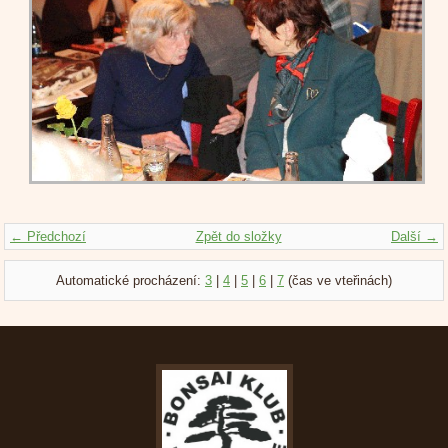
← Předchozí
Zpět do složky
Další →
Automatické procházení:
3
|
4
|
5
|
6
|
7
(čas ve vteřinách)