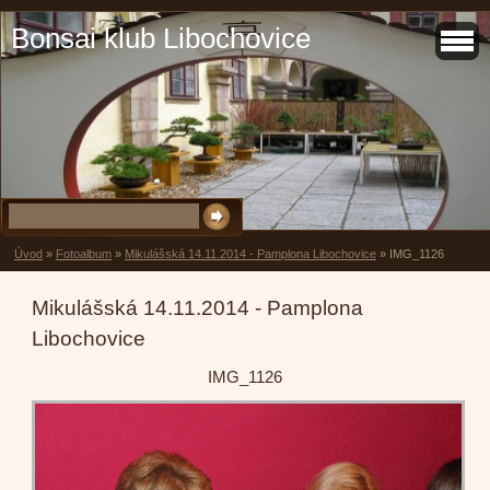
Bonsai klub Libochovice
Úvod
»
Fotoalbum
»
Mikulášská 14.11.2014 - Pamplona Libochovice
»
IMG_1126
Mikulášská 14.11.2014 - Pamplona
Libochovice
IMG_1126