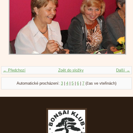
← Předchozí
Zpět do složky
Další →
Automatické procházení:
3
|
4
|
5
|
6
|
7
(čas ve vteřinách)