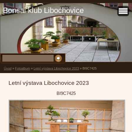
Bonsai klub Libochovice
Úvod
»
Fotoalbum
»
Letní výstava Libochovice 2023
»
BI9C7425
Letní výstava Libochovice 2023
BI9C7425