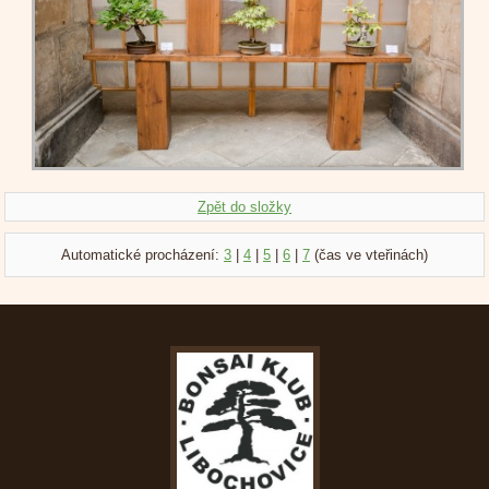
Zpět do složky
Automatické procházení:
3
|
4
|
5
|
6
|
7
(čas ve vteřinách)