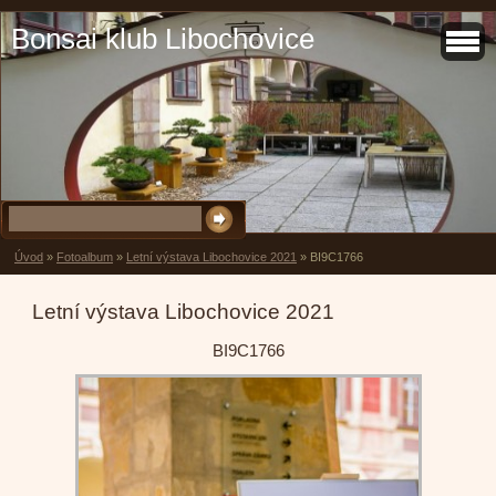
Bonsai klub Libochovice
Úvod
»
Fotoalbum
»
Letní výstava Libochovice 2021
»
BI9C1766
Letní výstava Libochovice 2021
BI9C1766