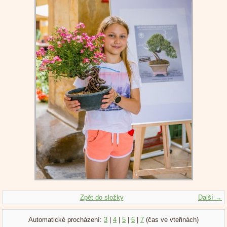
Zpět do složky
Další →
Automatické procházení:
3
|
4
|
5
|
6
|
7
(čas ve vteřinách)