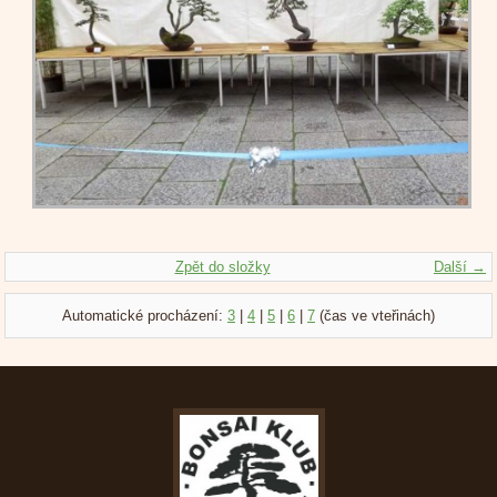
Zpět do složky
Další →
Automatické procházení:
3
|
4
|
5
|
6
|
7
(čas ve vteřinách)