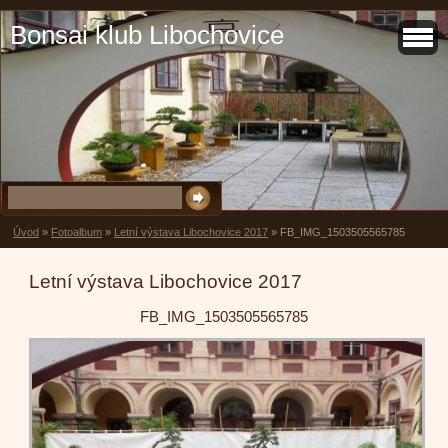
Bonsai klub Libochovice
Úvod
»
Fotoalbum
»
Letní výstava Libochovice 2017
»
FB_IMG_1503505565785
Letní výstava Libochovice 2017
FB_IMG_1503505565785