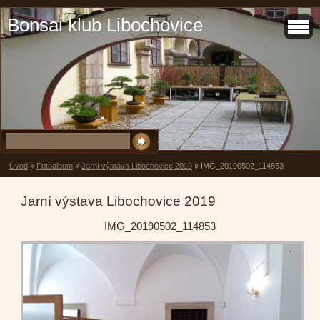
Bonsai klub Libochovice
Úvod
»
Fotoalbum
»
Jarní výstava Libochovice 2019
»
IMG_20190502_114853
Jarní výstava Libochovice 2019
IMG_20190502_114853