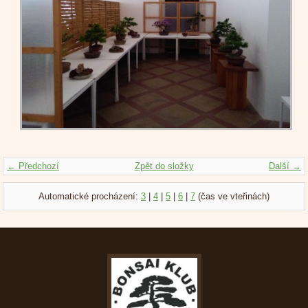
← Předchozí
Zpět do složky
Další →
Automatické procházení:
3
|
4
|
5
|
6
|
7
(čas ve vteřinách)