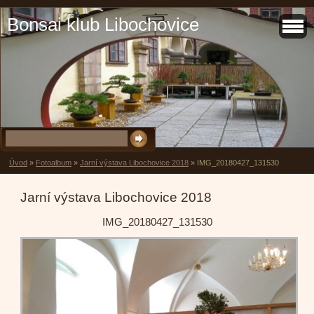
Bonsai klub Libochovice
Úvod
»
Fotoalbum
»
Jarní výstava Libochovice 2018
»
IMG_20180427_131530
Jarní výstava Libochovice 2018
IMG_20180427_131530