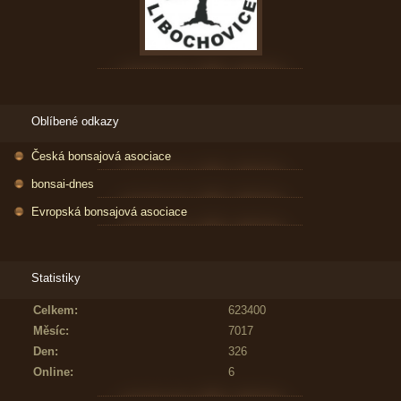
Oblíbené odkazy
Česká bonsajová asociace
bonsai-dnes
Evropská bonsajová asociace
Statistiky
Celkem:
623400
Měsíc:
7017
Den:
326
Online:
6