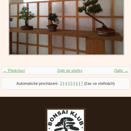
← Předchozí
Zpět do složky
Další →
Automatické procházení:
3
|
4
|
5
|
6
|
7
(čas ve vteřinách)