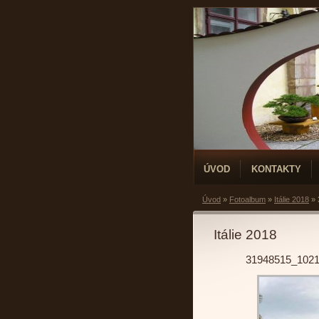
ÚVOD
KONTAKTY
Úvod
»
Fotoalbum
»
Itálie 2018
»
Itálie 2018
31948515_102