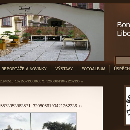
Bon
Lib
REPORTÁŽE A NOVINKY
VÝSTAVY
FOTOALBUM
ÚSPĚCH
31948515_10215573353863571_3208066190421262336_n
15573353863571_3208066190421262336_n