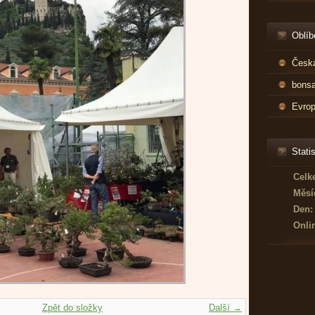
Oblíb
Česká
bonsa
Evrop
Statis
Celk
Měsí
Den:
Onli
Zpět do složky
Další →