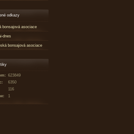
ené odkazy
 bonsajová asociace
i-dnes
ská bonsajová asociace
tiky
em:
623849
c:
6350
116
ne:
1