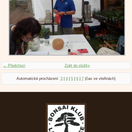
← Předchozí
Zpět do složky
Automatické procházení:
3
|
4
|
5
|
6
|
7
(čas ve vteřinách)