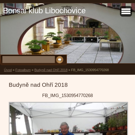
Bonsai klub Libochovice
Úvod
»
Fotoalbum
»
Budyně nad Ohří 2018
»
FB_IMG_1530954770268
Budyně nad Ohří 2018
FB_IMG_1530954770268