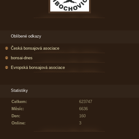
Oblíbené odkazy
Česká bonsajová asociace
bonsai-dnes
Evropská bonsajová asociace
Statistiky
Celkem:
623747
Měsíc:
6636
Den:
160
Online:
3