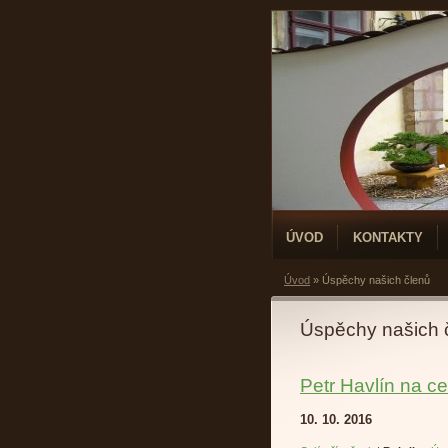
ÚVOD
KONTAKTY
Úvod
»
Úspěchy našich členů
Úspěchy našich 
Petr Havlín na c
10. 10. 2016