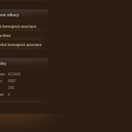
ené odkazy
 bonsajová asociace
i-dnes
ská bonsajová asociace
tiky
em:
623469
c:
6987
245
ne:
4