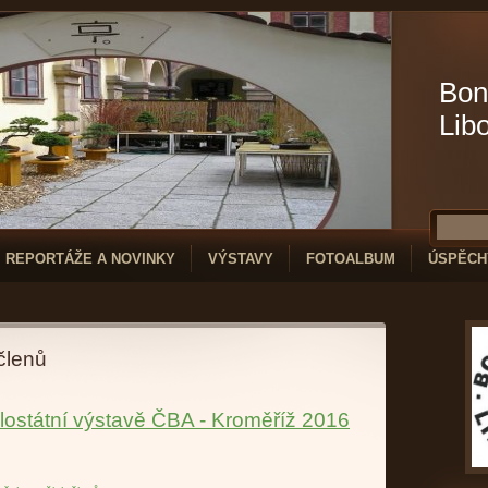
Bon
Lib
REPORTÁŽE A NOVINKY
VÝSTAVY
FOTOALBUM
ÚSPĚCH
členů
elostátní výstavě ČBA - Kroměříž 2016