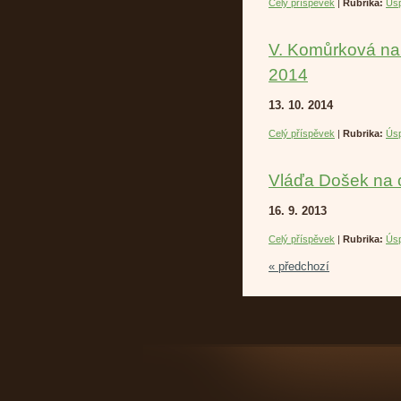
Celý příspěvek
|
Rubrika:
Úsp
V. Komůrková na 
2014
13. 10. 2014
Celý příspěvek
|
Rubrika:
Úsp
Vláďa Došek na c
16. 9. 2013
Celý příspěvek
|
Rubrika:
Úsp
« předchozí