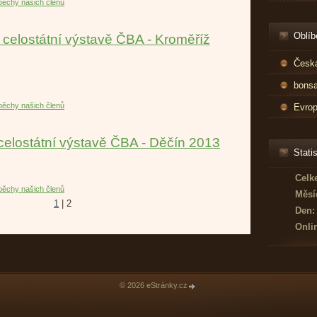
ěchy našich členů
Oblíb
celostátní výstavě ČBA - Kroměříž
Česká
bonsa
ěchy našich členů
Evrop
elostátní výstavě ČBA - Děčín 2013
Statis
Celk
ěchy našich členů
Měsí
1
|
2
Den:
Onli
© 2026 eStránky.cz