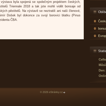
í výstava byla spojená se společným projektem českých,
itelů Triennale 2018 a tak jste mohli vidět bonsaje od
ch pěstitelů. Na výstavě se neztratili ani naši členové,
Oblíb
dimír Došek byl dokonce za svojí borovici blatku (Pinus
zidenta ČBA.
Česká
bonsa
Evrop
Statis
Celk
Měsí
Den:
Onli
© 2026 eStránky.cz