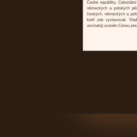
České republiky. Celostátn
německých a polských pěst
českých, německých a polský
kteří zde vystavovali. Vla
uncinata) oceněn Cenou pre