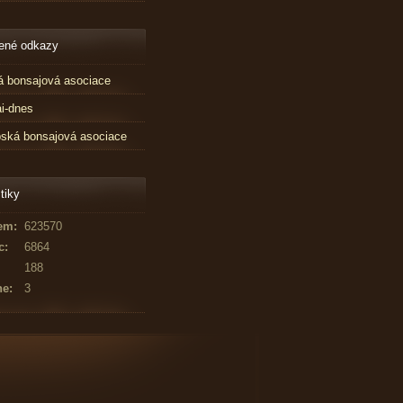
ené odkazy
 bonsajová asociace
i-dnes
ská bonsajová asociace
tiky
em:
623570
c:
6864
188
ne:
3