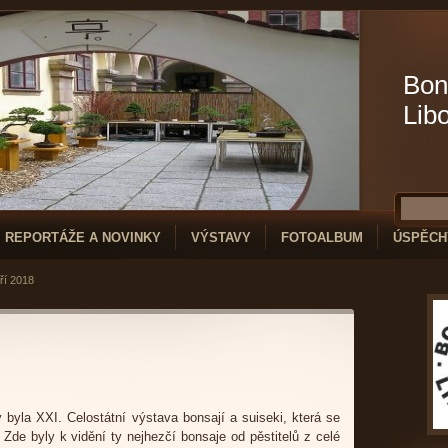
Bon
Lib
REPORTÁŽE A NOVINKY
VÝSTAVY
FOTOALBUM
ÚSPĚCH
ří 2018
byla XXI. Celostátní výstava bonsají a suiseki, která se
de byly k vidění ty nejhezčí bonsaje od pěstitelů z celé