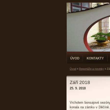
ÚVOD
KONTAKTY
Úvod
»
Reportáže a novinky
»
Zá
Září 2018
25. 9. 2018
Vrcholem bonsajové sezóny 
konala na zámku v Děčíně. Z