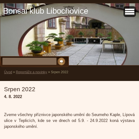
Bonsai klub Libochovice
Úvod
»
Reportáže a novinky
»
Srpen 2022
Srpen 2022
4. 8. 2022
Zveme všechny příznivce japonského umění do Seumeho Kaple, Lípová
ulice v Teplicích, kde se ve dnech od 5.9. - 24.9.2022 koná výstava
japonského umění.