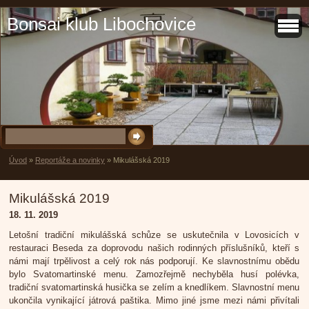
Bonsai klub Libochovice
Úvod
»
Reportáže a novinky
»
Mikulášská 2019
Mikulášská 2019
18. 11. 2019
Letošní tradiční mikulášská schůze se uskutečnila v Lovosicích v
restauraci Beseda za doprovodu našich rodinných příslušníků, kteří s
námi mají trpělivost a celý rok nás podporují. Ke slavnostnímu obědu
bylo Svatomartinské menu. Zamozřejmě nechyběla husí polévka,
tradiční svatomartinská husička se zelím a knedlíkem. Slavnostní menu
ukončila vynikající játrová paštika. Mimo jiné jsme mezi námi přivítali