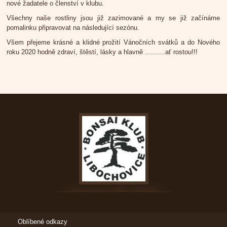
nové žadatele o členství v klubu.
Všechny naše rostliny jsou již zazimované a my se již začínáme
pomalinku připravovat na následující sezónu.
Všem přejeme krásné a klidné prožití Vánočních svátků a do Nového
roku 2020 hodně zdraví, štěstí, lásky a hlavně ..........ať rostou!!!
Oblíbené odkazy