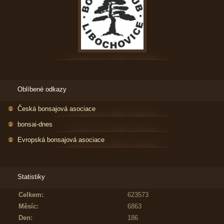
Oblíbené odkazy
Česká bonsajová asociace
bonsai-dnes
Evropská bonsajová asociace
Statistiky
Celkem:
623573
Měsíc:
6863
Den:
186