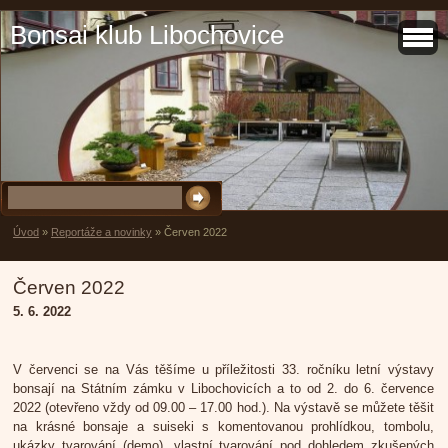
Bonsai klub Libochovice
Úvod
»
Reportáže a novinky
»
Červen 2022
Červen 2022
5. 6. 2022
V červenci se na Vás těšíme u příležitosti
33. ročníku letní výstavy
bonsají na Státním zámku v Libochovicích a to od 2. do 6. července
2022 (otevřeno vždy od 09.00 – 17.00 hod.). Na výstavě se můžete těšit
na krásné bonsaje a suiseki s komentovanou prohlídkou, tombolu,
ukázky tvarování (demo), vlastní tvarování pod dohledem zkušených